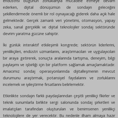
Odası'nın ev sahipliğinde Ankara Maden Tetkik Arama 
Müdürlüğü'nde gerçekleştirilecektir.
Hayatımızın birçok yönünü dönüştürmeye başlayan dijital
sondaj sektörünü de önemli ölçüde değiştirmektedir. S
endüstrisi bugünün zorluklarıyla mücadele etmeye 
ederken, dijital dönüşümün de sondajın gelece
şekillendirmede önemli bir rol oynayacağı giderek daha açı
gelmektedir. Gerçek zamanlı veri yönetimi, otomasyon, 
zeka, sanal gerçeklik ve dijital teknolojiler sondaj sekt
devrim yaratma gücüne sahiptir.
İki günlük interaktif etkileşimli kongrede; sektörün liderl
yenilikçileri, endüstri uzmanlarını, araştırmacıları ve uygulayı
bir araya getirerek, sonuçta aralarında tartışma, deneyim,
paylaşımı ve işbirliği için bir platform sağlamak amaçlamak